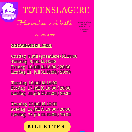
TOTENSLAGERE
Humorshow med brådd
DU FINN ØSS I
VINGÅRDEN
TELL FAUNO
8.-25. JULI
og varme
2026
SHOWDATOER 2026:
Onsdag 8.juli (premiere) kl.18:00
Torsdag 9.juli kl.18:00
Fredag 10.juli kl.18:00 / 20:30
Lørdag 11. juli kl.18:00 / 20:30
Torsdag 16.juli kl.18:00
Fredag 17.juli kl.18:00 / 20:30
Lørdag 18.juli kl.18:00 / 20:30
Torsdag 23.juli kl.18:00
Fredag 24.juli kl.18:00 / 20:30
Lørdag 25.juli kl.18:00 / 20:30
BILLETTER