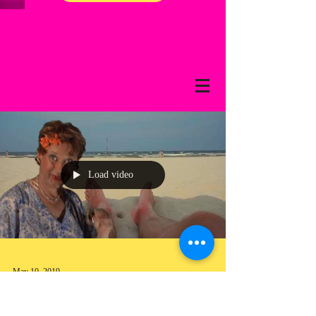
BLOGG
Her holder vi deg oppdatert på store og
små begivenheter fra Totenslagere
BLOGG
Load video
May 10, 2019
Randi Aasa ute med ny