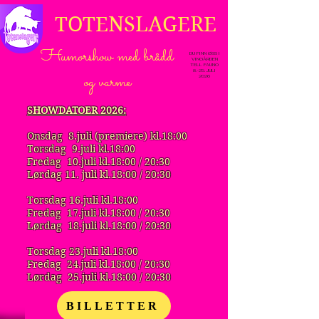
TOTENSLAGERE
Humorshow med brådd
DU FINN ØSS I
VINGÅRDEN
TELL FAUNO
8.-25. JULI
og varme
2026
SHOWDATOER 2026:
Onsdag 8.juli (premiere) kl.18:00
Torsdag 9.juli kl.18:00
Fredag 10.juli kl.18:00 / 20:30
Lørdag 11. juli kl.18:00 / 20:30
Torsdag 16.juli kl.18:00
Fredag 17.juli kl.18:00 / 20:30
Lørdag 18.juli kl.18:00 / 20:30
Torsdag 23.juli kl.18:00
Fredag 24.juli kl.18:00 / 20:30
Lørdag 25.juli kl.18:00 / 20:30
BILLETTER